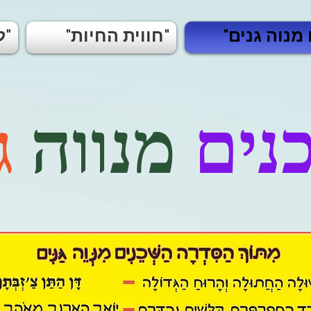
"חווית החיות"
"לבירינת האהבה"
נים
מנווה
ג