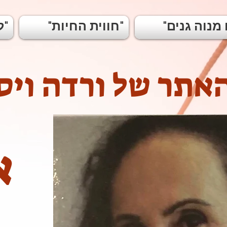
"חווית החיות"
"לבירינת האהבה"
אתר של ורדה ויס
א